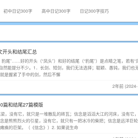
初中日记300字
高中日记300字
日记300字技巧
文开头和结尾汇总
豹尾”……好的开头（“凤头”）和好的结尾（“豹尾”）是点睛之笔，若有“凤
分自然能提分不少。1．长剑、短剑，我们无法选择；聪颖、愚钝，我们也
就是握紧了手中的剑，然后不懈
2年前 (2024-
0篇和结尾27篇模版
的栋梁，没有它，就只是一堆散乱的砖瓦；信念是滔滔大江的河床，没有它
念是熊熊烈火的引星，没有它，就只有一把冰冷的柴把；信念是远洋巨轮
瘫痪的巨架。（《信念》）2. 如果说生命