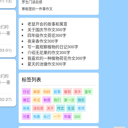
11-13)
罗生门读后感
寒假里的一件事作文
老鼠开会的故事和寓意
我们的
关于国庆节作文300字
──塞
四年级作文荷花300字
夜来香作文300字
写一篇观察植物的日记300字
03-01)
介绍无花果的作文300字
我喜欢的一种植物荷花作文300字
夏天的池塘作文300字
我们的
标签列表
──塞
日记
美丽
妈妈
故事
暑假
家乡
童年
02-27)
难忘
考试
有感
我们
第一次
快乐
爸爸
读后感
关于
作文
生活
老师
可爱
有趣
自己
一个
年级
300