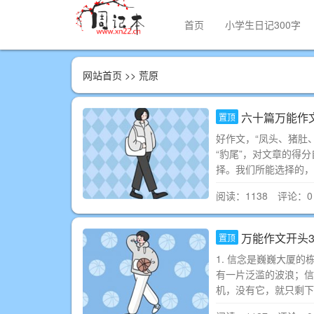
首页
小学生日记300字
网站首页
>> 荒原
六十篇万能作
置顶
好作文，“凤头、猪肚、
“豹尾”，对文章的得
择。我们所能选择的，
阅读：1138 评论：0
万能作文开头3
置顶
1. 信念是巍巍大厦
有一片泛滥的波浪；信
机，没有它，就只剩下