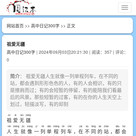
切
换
导
网站首页
>>
高中日记300字
>> 正文
航
祖爱无疆
高中日记300字
| 2024年09月03日20:21:30 | 阅读：357 | 评论：
0
简介
： 祖爱无疆人生就像一列单程列车，在不同的
站，都会遇到形形色色的人，有的人会相识，有的只
是擦肩而过；有的会短暂的停留，有的能陪我们看最
后的风景。那些短暂的过客，有的在你的人生天空上
划过，轻描淡写，有的却刻
zǔ
ài
wú
jiāng
祖
爱
无
疆
rén
shēng
jiù
xiàng
yī
liè
dān
chéng
liè
chē
zài
bù
tóng
de
zhàn
dōu
huì
人
生
就
像
一
列
单
程
列
车
，
在
不
同
的
站
，
都
会