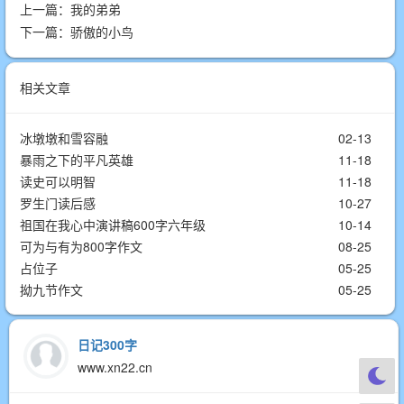
上一篇：
我的弟弟
下一篇：
骄傲的小鸟
相关文章
冰墩墩和雪容融
02-13
暴雨之下的平凡英雄
11-18
读史可以明智
11-18
罗生门读后感
10-27
祖国在我心中演讲稿600字六年级
10-14
可为与有为800字作文
08-25
占位子
05-25
拗九节作文
05-25
日记300字
www.xn22.cn