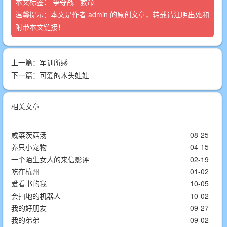
本文标签：
争夺战
救命
温馨提示：本文是作者
admin
的原创文章，转载请注明出处和
附带本文链接！
上一篇：
军训所感
下一篇：
可爱的木头娃娃
相关文章
咸菜茨菇汤
08-25
养只小宠物
04-15
一个陌生女人的来信影评
02-19
吃在杭州
01-02
爱看书的我
10-05
会扫地的机器人
10-02
我的好朋友
09-27
我的弟弟
09-02