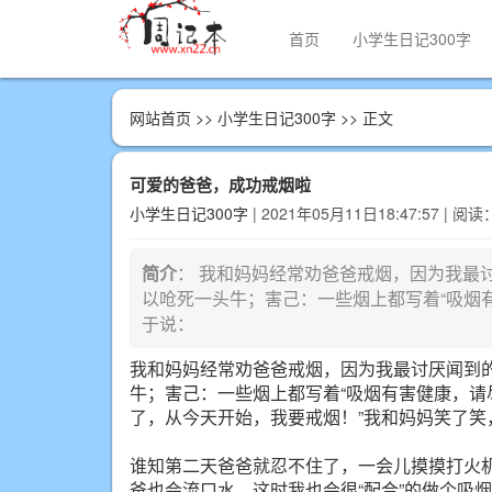
首页
小学生日记300字
网站首页
>>
小学生日记300字
>> 正文
可爱的爸爸，成功戒烟啦
小学生日记300字
| 2021年05月11日18:47:57 | 阅读
简介
： 我和妈妈经常劝爸爸戒烟，因为我最
以呛死一头牛；害己：一些烟上都写着“吸烟
于说：
我和妈妈经常劝爸爸戒烟，因为我最讨厌闻到
牛；害己：一些烟上都写着“吸烟有害健康，请
了，从今天开始，我要戒烟！”我和妈妈笑了笑
谁知第二天爸爸就忍不住了，一会儿摸摸打火
爸也会流口水，这时我也会很“配合”的做个吸