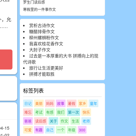
罗生门读后感
寒假里的一件事作文
外，允
赏析古诗作文
……
糖醋排骨作文
柳州螺蛳粉作文
我喜欢桂花香作文
大肘子作文
过去是一本厚重的大书 拼搏向上的现
代诗歌
旅行让生活更美好
拼搏才能取胜
标签列表
日记
美丽
妈妈
故事
暑假
家乡
童年
难忘
考试
有感
我们
第一次
快乐
爸爸
读后感
关于
作文
生活
老师
04-15
可爱
有趣
自己
一个
年级
300
01-02