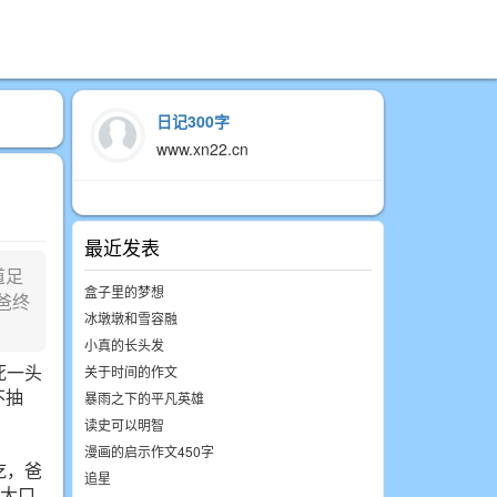
日记300字
www.xn22.cn
最近发表
道足
盒子里的梦想
爸终
冰墩墩和雪容融
小真的长头发
死一头
关于时间的作文
不抽
暴雨之下的平凡英雄
读史可以明智
漫画的启示作文450字
吃，爸
追星
能大口