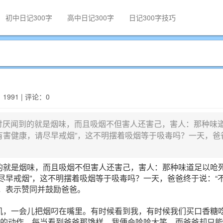
初中日记300字
高中日记300字
日记300字技巧
：1991 | 评论：0
讨厌闻到的就是烟味，而且吸烟不但害人还害己，害人：那种味
有害健康，请尽早戒烟”，这不明摆着吸烟等于吸毒吗？一天，爸
的就是烟味，而且吸烟不但害人还害己，害人：那种味道足以呛
尽早戒烟”，这不明摆着吸烟等于吸毒吗？一天，爸爸终于说：“
，表示赞同并鼓励爸爸。
机，一会儿把烟叼在嘴里。有时候看到我，有时候我们买口香糖
烟的动作，每当看到爸爸那馋样，我便会哈哈大笑。而爸爸却只