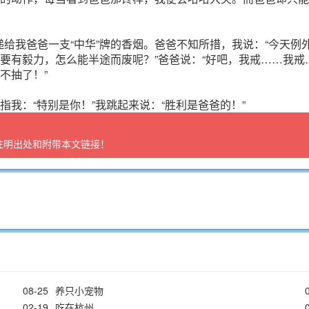
给我爸爸一支“中华”牌的香烟。爸爸不知所措，我说：“今天例
烟要有毅力，怎么能半途而废呢？”爸爸说：“好吧，我戒……我戒
不抽了！”
指我：“特别是你！”我跳起来说：“胜利是爸爸的！”
注明出处和附带本文链接！
08-25
养只小宠物
02-19
吃在杭州