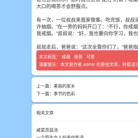
大口的喝茶才会舒服点。
有一次，一位叔叔来我家做客。吃完饭，叔叔递
许抽烟。”在一旁的妈妈开口了：“不行，你戒
我戒烟。”叔叔说：“好，我也要向你学习，我也
叔叔走后，爸爸说：“这次全靠你们了。”爸爸指
本文标签：
戒烟
爸爸
可爱
温馨提示：本文是作者
admin
的原创文章，转载请
上一篇：
美丽的家乡
下一篇：
季节的色彩
相关文章
咸菜茨菇汤
一个陌生女人的来信影评