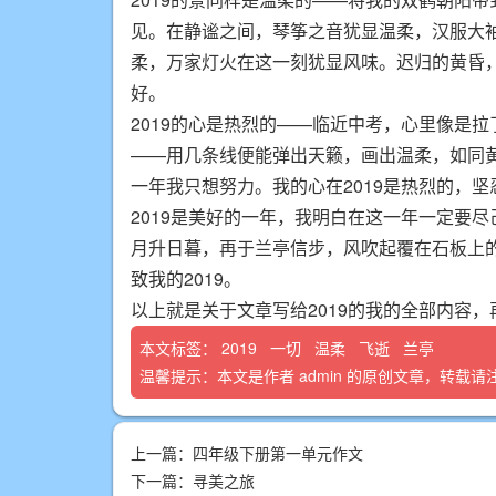
见。在静谧之间，琴筝之音犹显温柔，汉服大袖
柔，万家灯火在这一刻犹显风味。迟归的黄昏，
好。
2019的心是热烈的——临近中考，心里像是
——用几条线便能弹出天籁，画出温柔，如同黄昏
一年我只想努力。我的心在2019是热烈的，坚
2019是美好的一年，我明白在这一年一定要尽
月升日暮，再于兰亭信步，风吹起覆在石板上
致我的2019。
以上就是关于文章写给2019的我的全部内容
本文标签：
2019
一切
温柔
飞逝
兰亭
温馨提示：本文是作者
admin
的原创文章，转载请
上一篇：
四年级下册第一单元作文
下一篇：
寻美之旅