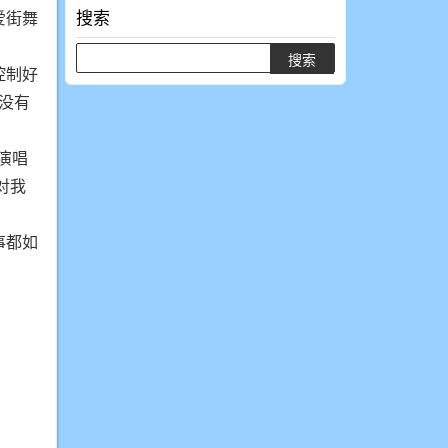
搜索
爱街舞
控制好
没有
演唱
对我
事都如