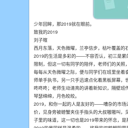
少年回眸，那2019就在眼前。
致我的2019
刘子暄
西月东落，天色微曜，兰亭信步，枯叶覆盖的石
2019的生活是多彩的——不容否认，初三是
限制，但这一切有同学的陪伴，老师们的关照
每每从天色微曜之际，便与同学们在班里坐着
师单手执书，另一只手迅速点化着黑板屏幕，
咚咚咚；老师生动清亮的讲着新知识，隔壁班传
琴瑟绵绵，月色皎皎。
2019，和你一起的人是友好的——嘈杂的市
价，见身旁被螃蟹夹住手指头的大叔嗷嗷叫，见
子里的味道，这一切也是2019带来的怀念，是
2019的景同样是温柔的——将我的双鹤朝阳