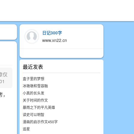
日记300字
www.xn22.cn
最近发表
章仅
盒子里的梦想
01
冰墩墩和雪容融
小真的长头发
考，
关于时间的作文
暴雨之下的平凡英雄
读史可以明智
漫画的启示作文450字
追星