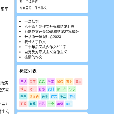
罗生门读后感
寒假里的一件事作文
的眼里
一次惩罚
六十篇万能作文开头和结尾汇总
万能作文开头30篇和结尾27篇模版
开学第一课观后感2023
我长大了作文
二十年后回故乡作文500字
自觉反对形式主义官僚主义
疫情的作文
标签列表
日记
美丽
妈妈
故事
暑假
家乡
童年
一场演
难忘
考试
有感
我们
第一次
快乐
深沉替
爸爸
读后感
关于
作文
生活
老师
了三年
可爱
有趣
自己
一个
年级
300
付出有