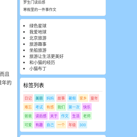
罗生门读后感
寒假里的一件事作文
绿色星球
我爱地球
北京旅游
旅游趣事
坐船旅游
旅游让生活更美好
和小猫的经历
小猫布丁
,而且
童年的
标签列表
日记
美丽
妈妈
故事
暑假
家乡
童年
难忘
考试
有感
我们
第一次
快乐
爸爸
读后感
关于
作文
生活
老师
可爱
有趣
自己
一个
年级
300