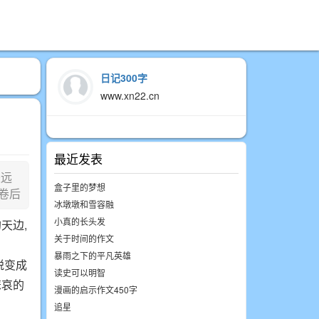
日记300字
www.xn22.cn
最近发表
遥远
盒子里的梦想
卷后
冰墩墩和雪容融
小真的长头发
天边,
关于时间的作文
暴雨之下的平凡英雄
蜕变成
读史可以明智
悲哀的
漫画的启示作文450字
追星