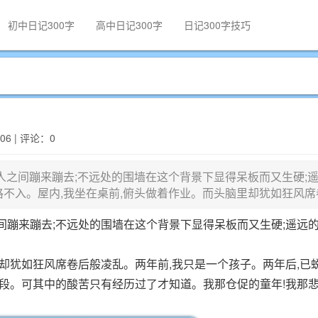
初中日记300字
高中日记300字
日记300字技巧
606 | 评论：0
人之间蹦来蹦去;不远处的围墙在这个背景下显得呆板而又生硬;
格不入。屋内,我坐在桌前,俯头做着作业。而头脑里却犹如狂风席
间蹦来蹦去;不远处的围墙在这个背景下显得呆板而又生硬;遥远的
里却犹如狂风席卷后般凌乱。两年前,我只是一个孩子。两年后,已
年龄段。可其中的酸苦只有经历过了才知道。我那仓促的童年!我那