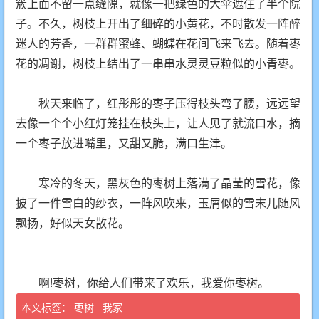
簇上面不留一点缝隙，就像一把绿色的大伞遮住了半个院
子。不久，树枝上开出了细碎的小黄花，不时散发一阵醉
迷人的芳香，一群群蜜蜂、蝴蝶在花间飞来飞去。随着枣
花的凋谢，树枝上结出了一串串水灵灵豆粒似的小青枣。
秋天来临了，红彤彤的枣子压得枝头弯了腰，远远望
去像一个个小红灯笼挂在枝头上，让人见了就流口水，摘
一个枣子放进嘴里，又甜又脆，满口生津。
寒冷的冬天，黑灰色的枣树上落满了晶莹的雪花，像
披了一件雪白的纱衣，一阵风吹来，玉屑似的雪末儿随风
飘扬，好似天女散花。
啊!枣树，你给人们带来了欢乐，我爱你枣树。
本文标签：
枣树
我家