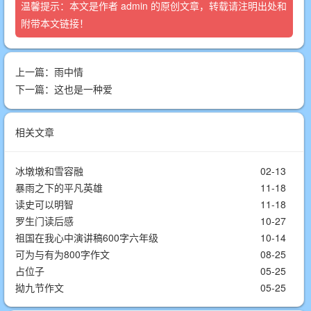
温馨提示：本文是作者
admin
的原创文章，转载请注明出处和
附带本文链接！
上一篇：
雨中情
下一篇：
这也是一种爱
相关文章
冰墩墩和雪容融
02-13
暴雨之下的平凡英雄
11-18
读史可以明智
11-18
罗生门读后感
10-27
祖国在我心中演讲稿600字六年级
10-14
可为与有为800字作文
08-25
占位子
05-25
拗九节作文
05-25