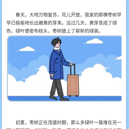
春天，大地万物复苏，花儿开放，我家的那棵枣树早
早已偷偷地长出嫩黄的芽来。没过几天，黄芽变成了绿
色，绿叶便密布枝头，枣树披上了崭新的绿装。
初夏，枣树正在茂盛时期，那么多绿叶一簇堆在另一