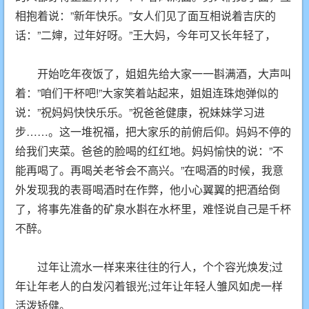
相抱着说：”新年快乐。”女人们见了面互相说着吉庆的
话：”二婶，过年好呀。”王大妈，今年可又长年轻了，
开始吃年夜饭了，姐姐先给大家一一斟满酒，大声叫
着：”咱们干杯吧!”大家笑着站起来，姐姐连珠炮弹似的
说：”祝妈妈快快乐乐。”祝爸爸健康，祝妹妹学习进
步……。这一堆祝福，把大家乐的前俯后仰。妈妈不停的
给我们夹菜。爸爸的脸喝的红红地。妈妈愉快的说：”不
能再喝了。再喝关老爷会不高兴。”在喝酒的时候，我意
外发现我的表哥喝酒时在作弊，他小心翼翼的把酒给倒
了，将事先准备的矿泉水斟在水杯里，难怪说自己是千杯
不醉。
过年让流水一样来来往往的行人，个个容光焕发;过
年让年老人的白发闪着银光;过年让年轻人雏风如虎一样
活泼矫健。